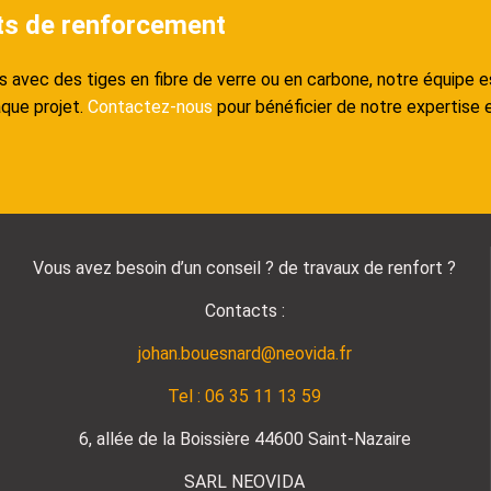
ts de renforcement
avec des tiges en fibre de verre ou en carbone, notre équipe es
aque projet.
Contactez-nous
pour bénéficier de notre expertise
Vous avez besoin d’un conseil ? de travaux de renfort ?
Contacts :
johan.bouesnard@neovida.fr
Tel : 06 35 11 13 59
6, allée de la Boissière 44600 Saint-Nazaire
SARL NEOVIDA