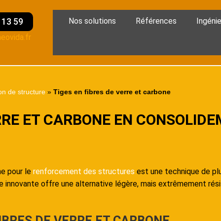
1 13 59
Nos solutions
Références
Ingénie
eovida.fr
on de structure
»
Tiges en fibres de verre et carbone
ERRE ET CARBONE EN CONSOLIDE
ne pour le
renforcement des structures
est une technique de plus
 innovante offre une alternative légère, mais extrêmement résis
IBRES DE VERRE ET CARBONE