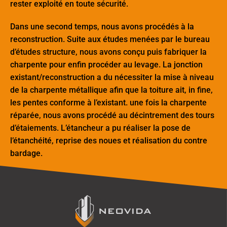
rester exploité en toute sécurité.
Dans une second temps, nous avons procédés à la
reconstruction. Suite aux études menées par le bureau
d’études structure, nous avons conçu puis fabriquer la
charpente pour enfin procéder au levage. La jonction
existant/reconstruction a du nécessiter la mise à niveau
de la charpente métallique afin que la toiture ait, in fine,
les pentes conforme à l’existant. une fois la charpente
réparée, nous avons procédé au décintrement des tours
d’étaiements. L’étancheur a pu réaliser la pose de
l’étanchéité, reprise des noues et réalisation du contre
bardage.