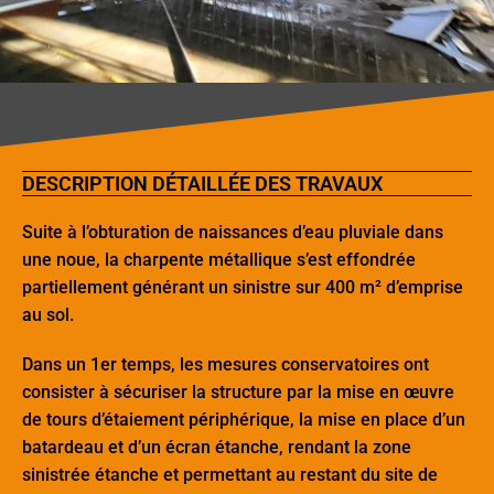
DESCRIPTION DÉTAILLÉE DES TRAVAUX
Suite à l’obturation de naissances d’eau pluviale dans
une noue, la charpente métallique s’est effondrée
partiellement générant un sinistre sur 400 m² d’emprise
au sol.
Dans un 1er temps, les mesures conservatoires ont
consister à sécuriser la structure par la mise en œuvre
de tours d’étaiement périphérique, la mise en place d’un
batardeau et d’un écran étanche, rendant la zone
sinistrée étanche et permettant au restant du site de