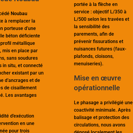
portée à la flèche en
service : objectif L/350 à
océdé
Noubau
L/500 selon les travées et
te à remplacer la
la sensibilité des
on porteuse d’une
parements, afin de
lle béton déficiente
prévenir fissurations et
profil métallique
nuisances futures (faux-
, mis en place par
plafonds, cloisons,
ns, sans soudures
menuiseries).
 in situ, et connecté
ncher existant par un
Mise en œuvre
e d’ancrages et de
opérationnelle
es de cisaillement
lé. Les avantages
Le phasage a privilégié une
coactivité minimale. Après
dité d’exécution
balisage et protection des
ervention en une
circulations, nous avons
née pour trois
déposé localement les