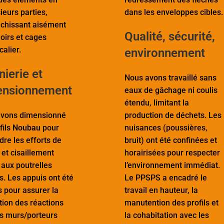
ieurs parties,
dans les enveloppes cibles.
nchissant aisément
Qualité, sécurité,
oirs et cages
calier.
environnement
nierie et
Nous avons travaillé sans
ensionnement
eaux de gâchage ni coulis
étendu, limitant la
vons dimensionné
production de déchets. Les
fils
Noubau
pour
nuisances (poussières,
dre les efforts de
bruit) ont été confinées et
 et cisaillement
horairisées pour respecter
 aux poutrelles
l’environnement immédiat.
es. Les appuis ont été
Le PPSPS a encadré le
s pour assurer la
travail en hauteur, la
tion des réactions
manutention des profils et
es murs/porteurs
la cohabitation avec les