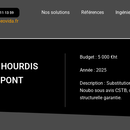
Nos solutions
Références
Ingénie
 11 13 59
eovida.fr
Budget : 5 000 €ht
 HOURDIS
Année : 2025
 PONT
Description : Substitutio
Noubo sous avis CSTB, ch
structurelle garantie.