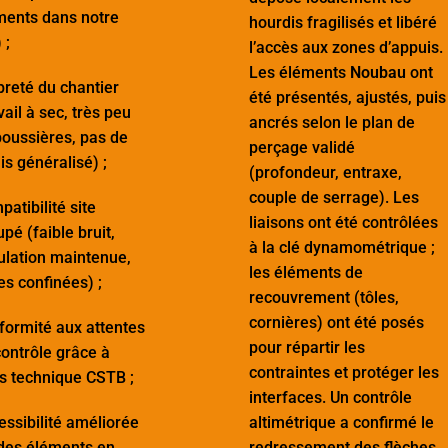
ments dans notre
hourdis fragilisés et libéré
 ;
l’accès aux zones d’appuis.
Les éléments
Noubau
ont
preté du chantier
été présentés, ajustés, puis
vail à sec, très peu
ancrés selon le plan de
poussières, pas de
perçage validé
is généralisé) ;
(profondeur, entraxe,
couple de serrage). Les
atibilité site
liaisons ont été contrôlées
pé (faible bruit,
à la clé dynamométrique ;
ulation maintenue,
les éléments de
s confinées) ;
recouvrement (tôles,
cornières) ont été posés
formité aux attentes
pour répartir les
ontrôle grâce à
contraintes et protéger les
is technique CSTB ;
interfaces. Un contrôle
ssibilité améliorée
altimétrique a confirmé le
 des éléments en
redressement des flèches