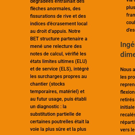
dégradées entraînait des
plus
flèches anormales, des
fra
fissurations de rive et des
coul
indices d’écrasement local
d’es
au droit d’appuis. Notre
BET structure partenaire a
Ingé
mené une relecture des
dim
notes de calcul, vérifié les
états limites ultimes (ELU)
et de service (ELS), intégré
Nous a
les surcharges propres au
les pro
chantier (stocks
repren
temporaires, matériel) et
flexion
au futur usage, puis établi
retirés
un diagnostic : la
initial
substitution partielle de
recalé
certaines poutrelles était la
réparti
voie la plus sûre et la plus
vers l