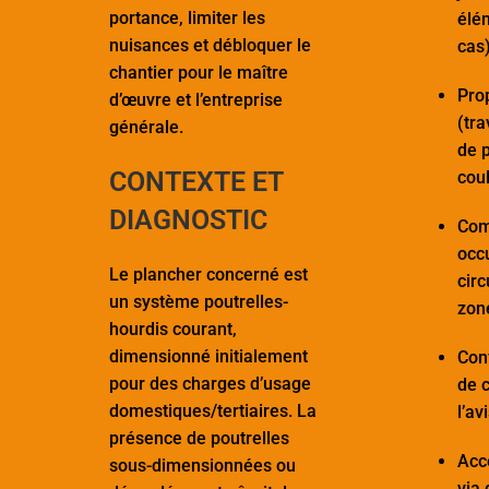
portance, limiter les
élé
nuisances et débloquer le
cas)
chantier pour le maître
Pro
d’œuvre et l’entreprise
(tra
générale.
de 
CONTEXTE ET
coul
DIAGNOSTIC
Comp
occu
Le plancher concerné est
circ
un système poutrelles-
zone
hourdis courant,
dimensionné initialement
Con
pour des charges d’usage
de c
domestiques/tertiaires. La
l’av
présence de poutrelles
Acce
sous-dimensionnées ou
via