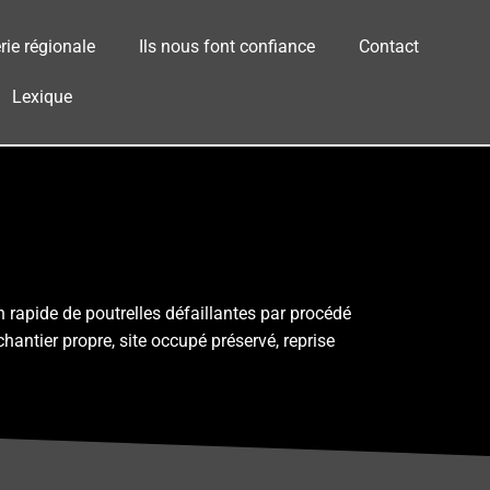
rie régionale
Ils nous font confiance
Contact
Lexique
n rapide de poutrelles défaillantes par procédé
antier propre, site occupé préservé, reprise