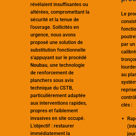
révélaient insuffisantes ou
altérées, compromettant la
Le pr
sécurité et la tenue de
consis
l’ouvrage. Sollicités en
foncti
urgence, nous avons
poutre
proposé une solution de
par un 
substitution fonctionnelle
calibré
s’appuyant sur le procédé
tronço
Noubau
, une technologie
lourdes
de renforcement de
au pla
planchers sous avis
systèm
technique du CSTB,
repris
particulièrement adaptée
contrô
aux interventions rapides,
clés :
propres et faiblement
invasives en site occupé.
Rapi
L’objectif : restaurer
(int
immédiatement la
jour